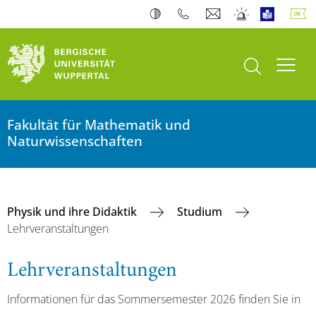
Suche öffnen
Navi
Fakultät für Mathematik und
Naturwissenschaften
Physik und ihre Didaktik
Studium
Lehrveranstaltungen
Lehrveranstaltungen
Informationen für das Sommersemester 2026 finden Sie in